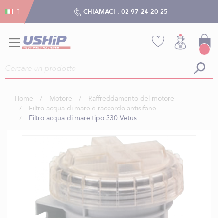
Gestion dei cookies
Gestion dei cookies
CHIAMACI :
02 97 24 20 25
Home
Motore
Raffreddamento del motore
Filtro acqua di mare e raccordo antisifone
Filtro acqua di mare tipo 330 Vetus
Vai
alla
fine
della
galleria
di
immagini