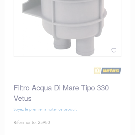
Vai
all'inizio
della
galleria
Filtro Acqua Di Mare Tipo 330
di
immagini
Vetus
Soyez le premier à noter ce produit
Riferimento
25980