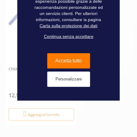
esperienza possibile grazie a delle
raccomandazioni personalizzate ed
un servizio clienti. Per ulteriori
informazioni, consultare la pagina
Carta sulla protezione dei dati
Continua senza accettare
Accetta tutto
CHIAVE PER CANDELA
Personalizzare
12,90 €
Aggiungi al Carrello