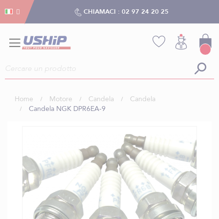
Gestion dei cookies
Gestion dei cookies
CHIAMACI :
02 97 24 20 25
Home
Motore
Candela
Candela
Candela NGK DPR6EA-9
Vai
alla
fine
della
galleria
di
immagini