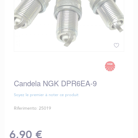
Vai
all'inizio
della
galleria
Candela NGK DPR6EA-9
di
immagini
Soyez le premier à noter ce produit
Riferimento
25019
6,90 €