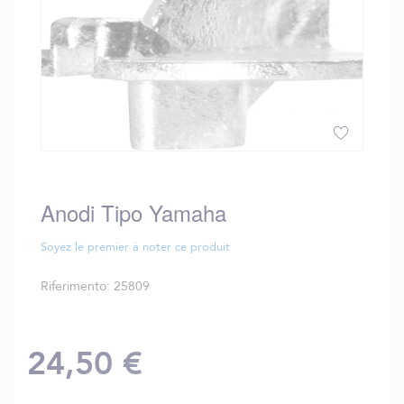
Vai
all'inizio
della
Anodi Tipo Yamaha
galleria
di
Soyez le premier à noter ce produit
immagini
Riferimento
25809
24,50 €