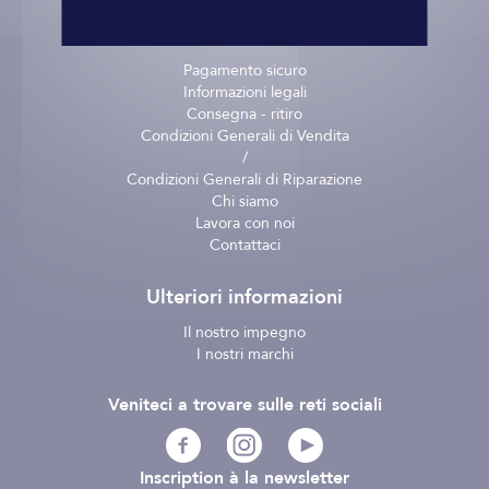
Informazioni pratiche
Pagamento sicuro
Informazioni legali
Consegna - ritiro
Condizioni Generali di Vendita
/
Condizioni Generali di Riparazione
Chi siamo
Lavora con noi
Contattaci
Ulteriori informazioni
Il nostro impegno
I nostri marchi
Veniteci a trovare sulle reti sociali
Inscription à la newsletter