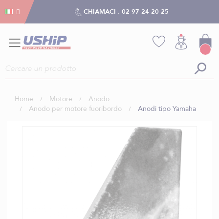
Gestion dei cookies
Gestion dei cookies
CHIAMACI :
02 97 24 20 25
Home
Motore
Anodo
Anodo per motore fuoribordo
Anodi tipo Yamaha
Vai
alla
fine
della
galleria
di
immagini