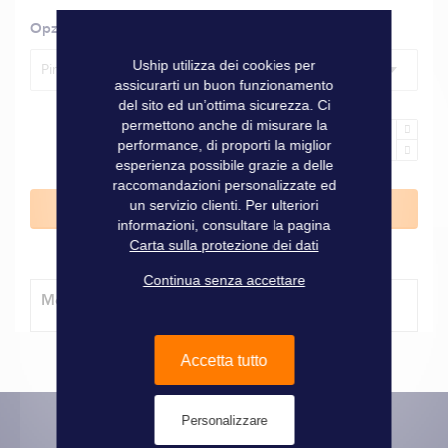
Opzioni
Uship utilizza dei cookies per
Pinna 115 CV
assicurarti un buon funzionamento
del sito ed un’ottima sicurezza. Ci
permettono anche di misurare la
performance, di proporti la miglior
esperienza possibile grazie a delle
raccomandazioni personalizzate ed
un servizio clienti. Per ulteriori
Aggiungi al Carrello
informazioni, consultare la pagina
Carta sulla protezione dei dati
Continua senza accettare
Modalità di consegna
Accetta tutto
Personalizzare