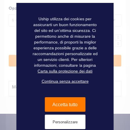
Opzioni
Uship utilizza dei cookies per
6 mm, confezione da 8
assicurarti un buon funzionamento
del sito ed un’ottima sicurezza. Ci
permettono anche di misurare la
performance, di proporti la miglior
esperienza possibile grazie a delle
raccomandazioni personalizzate ed
un servizio clienti. Per ulteriori
Aggiungi al Carrello
informazioni, consultare la pagina
Carta sulla protezione dei dati
Continua senza accettare
Modalità di consegna
Accetta tutto
Personalizzare