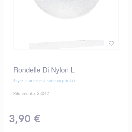
Vai
all'inizio
della
Rondelle Di Nylon L
galleria
di
Soyez le premier à noter ce produit
immagini
Riferimento
23042
3,90 €