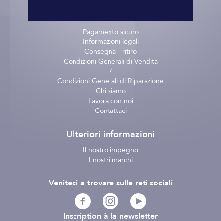
Informazioni pratiche
Pagamento sicuro
Informazioni legali
Consegna - ritiro
Condizioni Generali di Vendita
/
Condizioni Generali di Riparazione
Chi siamo
Lavora con noi
Contattaci
Ulteriori informazioni
Il nostro impegno
I nostri marchi
Veniteci a trovare sulle reti sociali
Inscription à la newsletter