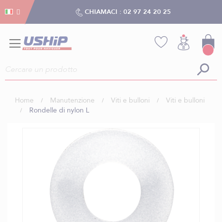
Gestion dei cookies
Gestion dei cookies
CHIAMACI :
02 97 24 20 25
Home
Manutenzione
Viti e bulloni
Viti e bulloni
Rondelle di nylon L
Vai
alla
fine
della
galleria
di
immagini