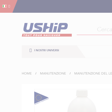
Gestion dei cookies
Gestion dei cookies
I NOSTRI UNIVERSI
HOME
MANUTENZIONE
MANUTENZIONE DEL LE
Vai
alla
fine
della