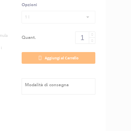
Opzioni
1 l
rmula
Quant.
i
Aggiungi al Carrello
Modalità di consegna