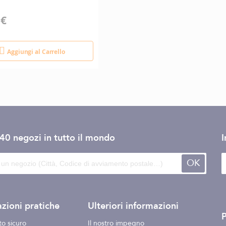
 €
Aggiungi al Carrello
140 negozi
in tutto il mondo
I
OK
zioni pratiche
Ulteriori informazioni
o sicuro
Il nostro impegno