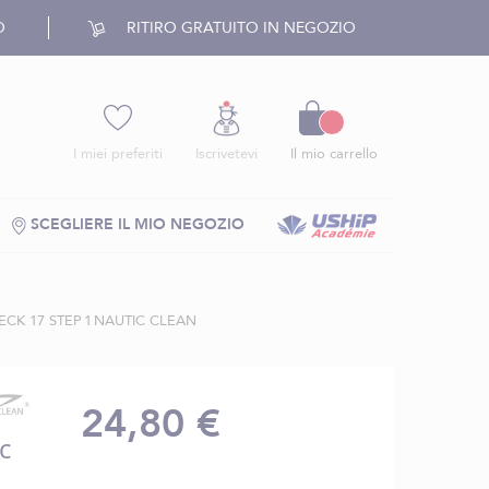
O
RITIRO GRATUITO IN NEGOZIO
Carrello
I miei preferiti
Iscrivetevi
Il mio carrello
SCEGLIERE IL MIO NEGOZIO
CK 17 STEP 1 NAUTIC CLEAN
24,80 €
c