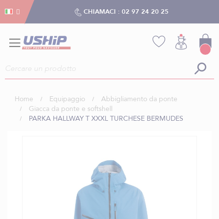
Gestion dei cookies
Gestion dei cookies
CHIAMACI :
02 97 24 20 25
Home
Equipaggio
Abbigliamento da ponte
Giacca da ponte e softshell
PARKA HALLWAY T XXXL TURCHESE BERMUDES
Vai
alla
fine
della
galleria
di
immagini