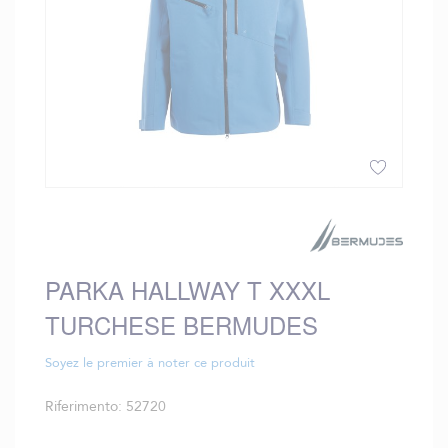
Vai
all'inizio
della
galleria
PARKA HALLWAY T XXXL
di
immagini
TURCHESE BERMUDES
Soyez le premier à noter ce produit
Riferimento
52720