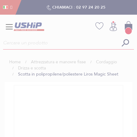
Gestion dei cookies
Gestion dei cookies
CHIAMACI :
02 97 24 20 25
Home
Attrezzatura e manovre fisse
Cordaggio
Drizza e scotta
Scotta in polipropilene/poliestere Liros Magic Sheet
Vai
alla
fine
della
galleria
di
immagini