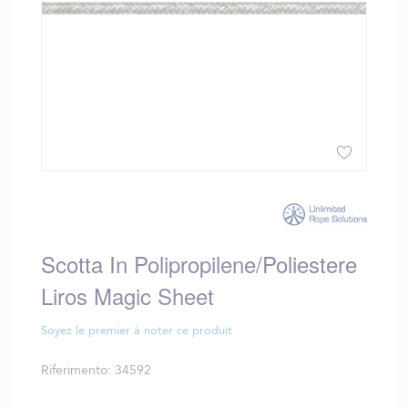
Vai
all'inizio
della
galleria
Scotta In Polipropilene/poliestere
di
immagini
Liros Magic Sheet
Soyez le premier à noter ce produit
Riferimento
34592