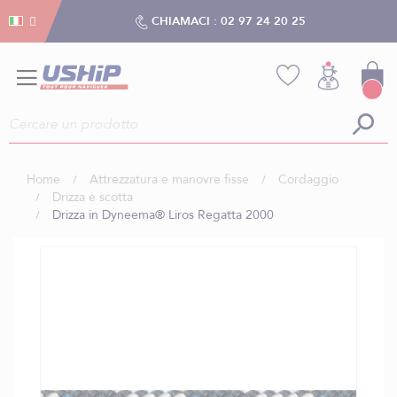
Gestion dei cookies
Gestion dei cookies
CHIAMACI :
02 97 24 20 25
Home
Attrezzatura e manovre fisse
Cordaggio
Drizza e scotta
Drizza in Dyneema® Liros Regatta 2000
Vai
alla
fine
della
galleria
di
immagini