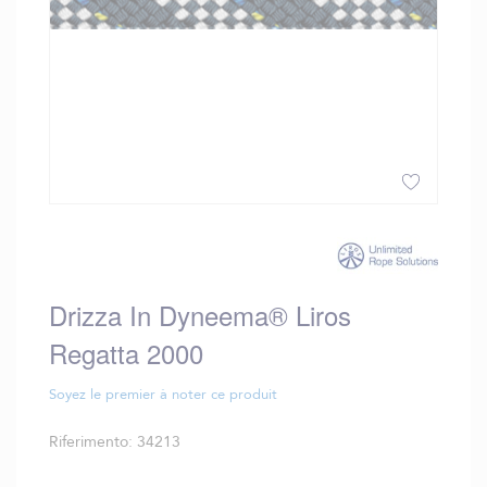
Vai
all'inizio
della
galleria
Drizza In Dyneema® Liros
di
immagini
Regatta 2000
Soyez le premier à noter ce produit
Riferimento
34213