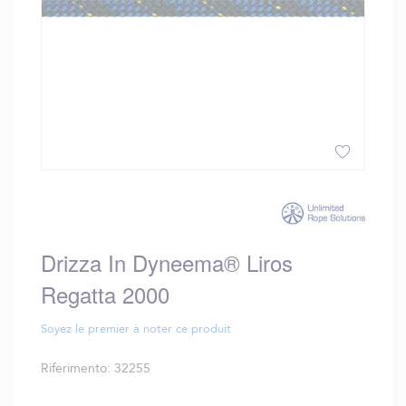
Vai
all'inizio
della
galleria
Drizza In Dyneema® Liros
di
immagini
Regatta 2000
Soyez le premier à noter ce produit
Riferimento
32255