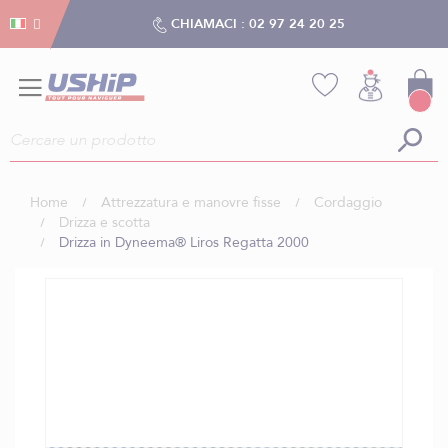
Gestion dei cookies
Gestion dei cookies
CHIAMACI :
02 97 24 20 25
Home
Attrezzatura e manovre fisse
Cordaggio
Drizza e scotta
Drizza in Dyneema® Liros Regatta 2000
Vai
alla
fine
della
galleria
di
immagini