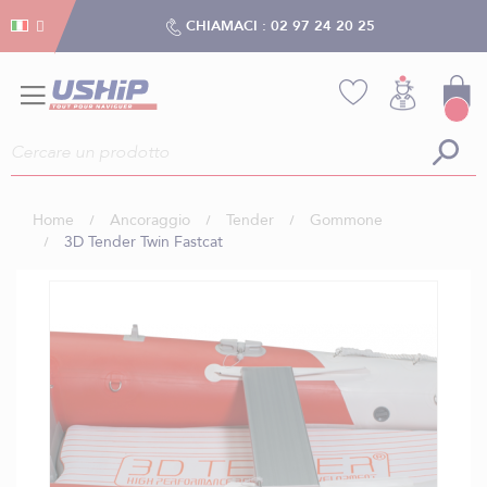
Gestion dei cookies
Gestion dei cookies
CHIAMACI :
02 97 24 20 25
Home
Ancoraggio
Tender
Gommone
3D Tender Twin Fastcat
Vai
alla
fine
della
galleria
di
immagini