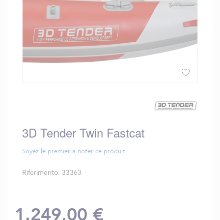
Vai
all'inizio
della
galleria
3D Tender Twin Fastcat
di
immagini
Soyez le premier à noter ce produit
Riferimento
33363
1.249,00 €