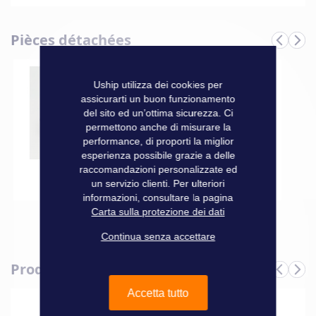
Caratteristiche
Pièces détachées
Informazioni
Marque
3D tender
tecniche
CHIAVE PER VALVOLA
Uship utilizza dei cookies per
USHIP + PRESTO II
assicurarti un buon funzionamento
del sito ed un’ottima sicurezza. Ci
12,90 €
permettono anche di misurare la
performance, di proporti la miglior
esperienza possibile grazie a delle
raccomandazioni personalizzate ed
Aggiungi al Carrello
un servizio clienti. Per ulteriori
informazioni, consultare la pagina
Carta sulla protezione dei dati
Continua senza accettare
Produits complémentaires
Accetta tutto