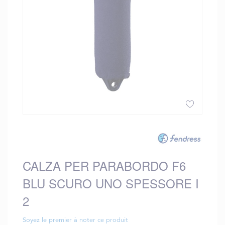
Vai
all'inizio
della
galleria
CALZA PER PARABORDO F6
di
immagini
BLU SCURO UNO SPESSORE I
2
Soyez le premier à noter ce produit