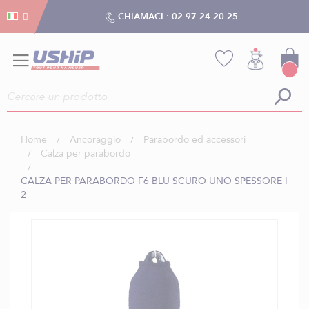
Gestion dei cookies
Gestion dei cookies
CHIAMACI :
02 97 24 20 25
Home
Ancoraggio
Parabordo ed accessori
Calza per parabordo
CALZA PER PARABORDO F6 BLU SCURO UNO SPESSORE I
2
Vai
alla
fine
della
galleria
di
immagini