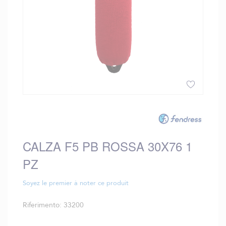
Vai
all'inizio
della
galleria
CALZA F5 PB ROSSA 30X76 1
di
immagini
PZ
Soyez le premier à noter ce produit
Riferimento
33200