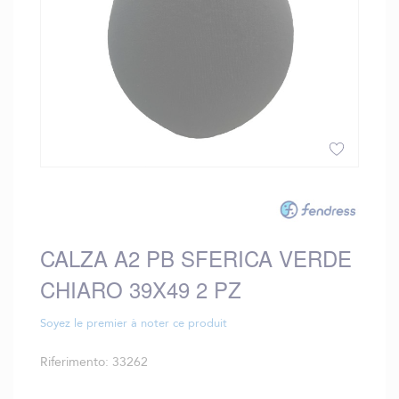
Vai
all'inizio
della
galleria
CALZA A2 PB SFERICA VERDE
di
immagini
CHIARO 39X49 2 PZ
Soyez le premier à noter ce produit
Riferimento
33262