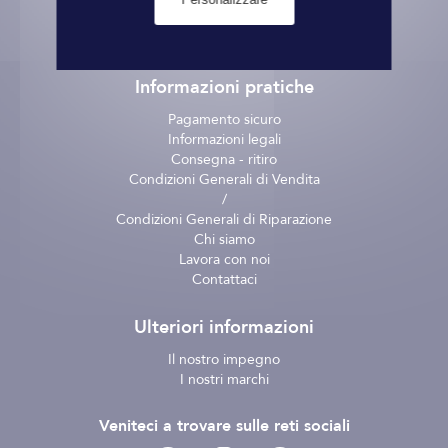
Informazioni pratiche
Pagamento sicuro
Informazioni legali
Consegna - ritiro
Condizioni Generali di Vendita
/
Condizioni Generali di Riparazione
Chi siamo
Lavora con noi
Contattaci
Ulteriori informazioni
Il nostro impegno
I nostri marchi
Veniteci a trovare sulle reti sociali