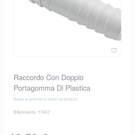
Vai
all'inizio
della
Raccordo Con Doppio
galleria
Portagomma Di Plastica
di
immagini
Soyez le premier à noter ce produit
Riferimento
17457