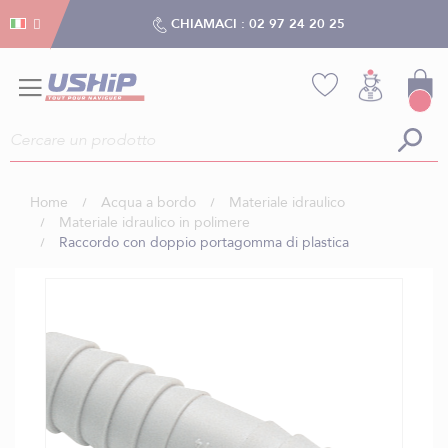
Gestion dei cookies
Gestion dei cookies
CHIAMACI :
02 97 24 20 25
Home
Acqua a bordo
Materiale idraulico
Materiale idraulico in polimere
Raccordo con doppio portagomma di plastica
Vai
alla
fine
della
galleria
di
immagini