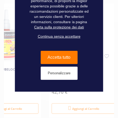
performance, di proporti la miglior
esperienza possibile grazie a delle
raccomandazioni personalizzate ed
un servizio clienti. Per ulteriori
informazioni, consultare la pagina
Carta sulla protezione dei dati
Continua senza accettare
Accetta tutto
 TUBELOCK EXTRA 077
LOCTITE 577
Personalizzare
42,70 €
iungi al Carrello
Aggiungi al Carrello