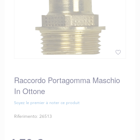
Vai
all'inizio
della
Raccordo Portagomma Maschio
galleria
In Ottone
di
immagini
Soyez le premier à noter ce produit
Riferimento
26513