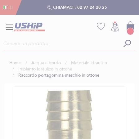
Gestion dei cookies
Gestion dei cookies
CHIAMACI :
02 97 24 20 25
Home
Acqua a bordo
Materiale idraulico
Impianto idraulico in ottone
Raccordo portagomma maschio in ottone
Vai
alla
fine
della
galleria
di
immagini